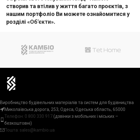
створив та втілив у життя багато проєктів, з
нашим портфоліо Ви можете ознайомитися у
розділі «
Об'єкти
».
Виробництво будівельних матеріалів та систем для будівництва
Миколаївська дорога, 253, Одеса, Одеська область, 65000
Телефон:
0 800 330 917
(дзвінки з мобільних і міських –
безкоштовні)
Пошта: sales@kambio.ua