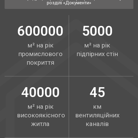
розділі «Документи»
600000
5000
м² на рік
м² на рік
промислового
підпірних стін
покриття
40000
45
м² на рік
км
високоякісного
вентиляційних
житла
каналів