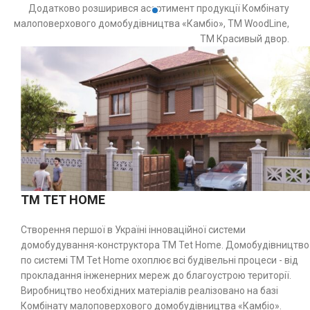
Додатково розширився асортимент продукції Комбінату
малоповерхового домобудівництва «Камбіо», ТМ WoodLine,
ТМ Красивый двор.
TM TET HOME
Створення першої в Україні інноваційної системи
домобудування-конструктора ТМ Tet Home. Домобудівництво
по системі ТМ Tet Home охоплює всі будівельні процеси - від
прокладання інженерних мереж до благоустрою території.
Виробництво необхідних матеріалів реалізовано на базі
Комбінату малоповерхового домобудівництва «Камбіо».