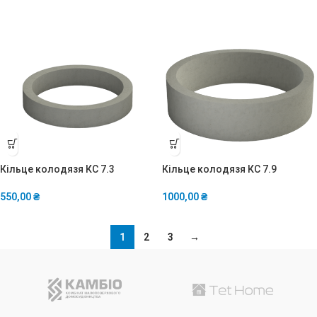
Кільце колодязя КС 7.3
Кільце колодязя КС 7.9
550,00
₴
1000,00
₴
1
2
3
→