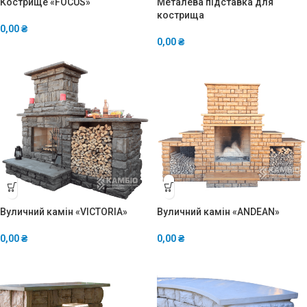
Кострище «FOCUS»
Металева підставка для
кострища
0,00
₴
0,00
₴
Вуличний камін «VICTORIA»
Вуличний камін «ANDEAN»
0,00
₴
0,00
₴