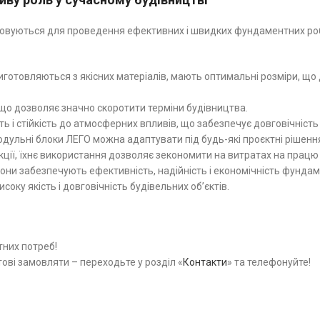
овуються для проведення ефективних і швидких фундаментних робіт
иготовляються з якісних матеріалів, мають оптимальні розміри, що 
що дозволяє значно скоротити терміни будівництва.
сть і стійкість до атмосферних впливів, що забезпечує довговічніст
модульні блоки ЛЕГО можна адаптувати під будь-які проєктні рішенн
ції, їхнє використання дозволяє зекономити на витратах на працю 
они забезпечують ефективність, надійність і економічність фундам
оку якість і довговічність будівельних об’єктів.
тних потреб!
ві замовляти – переходьте у розділ «
Контакти
» та телефонуйте!