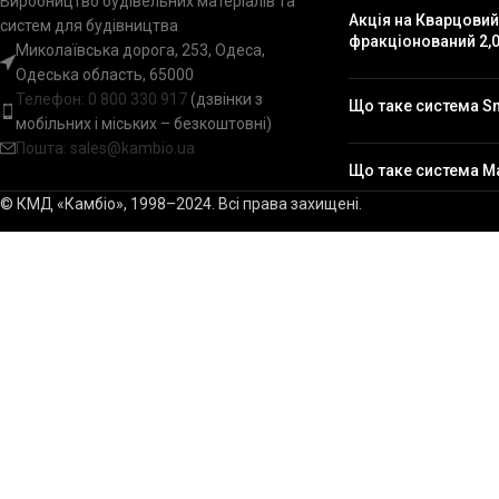
Виробництво будівельних матеріалів та
Акція на Кварцовий
систем для будівництва
фракціонований 2,0
Миколаївська дорога, 253, Одеса,
Одеська область, 65000
Телефон:
0 800 330 917
(дзвінки з
Що таке система S
мобільних і міських – безкоштовні)
Пошта: sales@kambio.ua
Що таке система M
© КМД «Камбіо», 1998–2024. Всі права захищені.