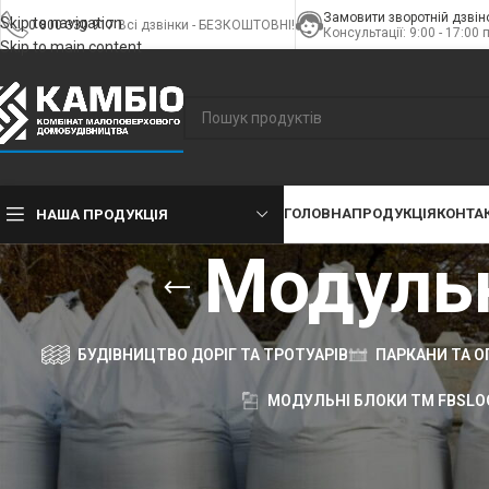
Замовити зворотній дзвін
Skip to navigation
0 800 330 917
Всі дзвінки - БЕЗКОШТОВНІ!
Консультації: 9:00 - 17:00 
Skip to main content
ГОЛОВНА
ПРОДУКЦІЯ
КОНТА
НАША ПРОДУКЦІЯ
Модульн
БУДІВНИЦТВО ДОРІГ ТА ТРОТУАРІВ
ПАРКАНИ ТА О
МОДУЛЬНІ БЛОКИ TM FBSLO
Головна
»
Каталог продукції
»
Модульні блоки TM FBSlock