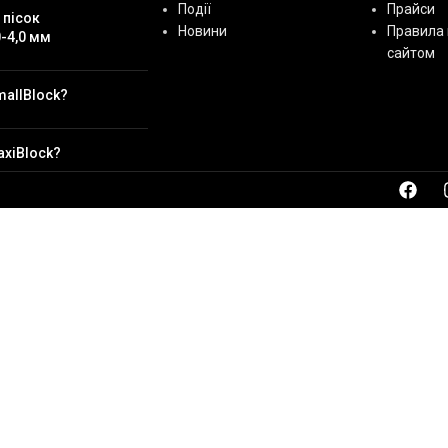
Події
Прайси
 пісок
Новини
Правила 
-4,0 мм
сайтом
mallBlock?
axiBlock?