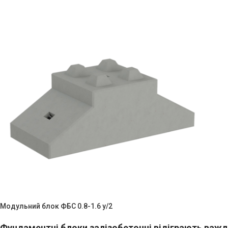
Модульний блок ФБС 0.8-1.6 y/2
Фундаментні блоки залізобетонні відіграють важл