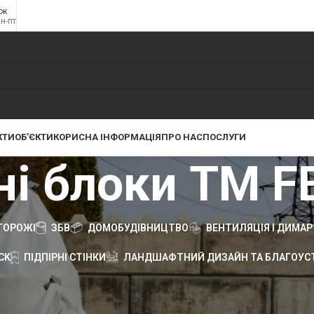
ок
пн-пт
КТИ
ОБ’ЄКТИ
КОРИСНА ІНФОРМАЦІЯ
ПРО НАС
ПОСЛУГИ
і блоки TM F
ГОРОЖІ
ЗБВ
ДОМОБУДІВНИЦТВО
ВЕНТИЛЯЦІЯ І ДИМАР
CK
ПІДПІРНІ СТІНКИ
ЛАНДШАФТНИЙ ДИЗАЙН ТА БЛАГОУСТ