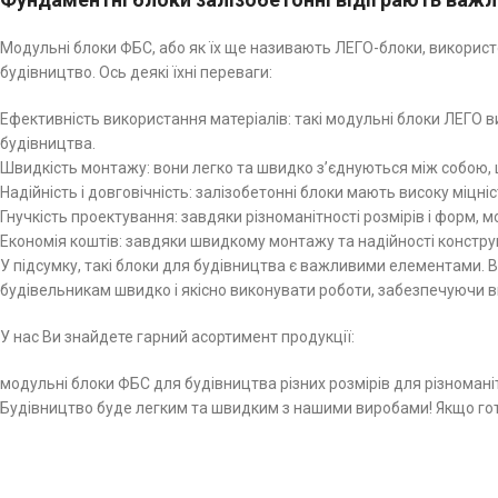
Модульні блоки ФБС, або як їх ще називають ЛЕГО-блоки, використ
будівництво. Ось деякі їхні переваги:
Ефективність використання матеріалів: такі модульні блоки ЛЕГО в
будівництва.
Швидкість монтажу: вони легко та швидко з’єднуються між собою, 
Надійність і довговічність: залізобетонні блоки мають високу міцні
Гнучкість проектування: завдяки різноманітності розмірів і форм, 
Економія коштів: завдяки швидкому монтажу та надійності конструк
У підсумку, такі блоки для будівництва є важливими елементами. В
будівельникам швидко і якісно виконувати роботи, забезпечуючи вис
У нас Ви знайдете гарний асортимент продукції:
модульні блоки ФБС для будівництва різних розмірів для різномані
Будівництво буде легким та швидким з нашими виробами! Якщо гото