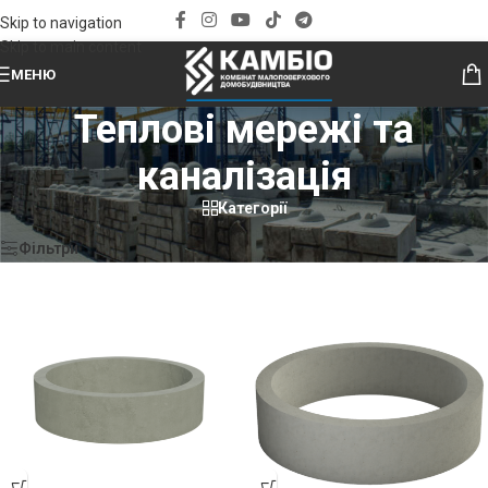
Skip to navigation
Skip to main content
МЕНЮ
Теплові мережі та
каналізація
Категорії
Головна
»
Каталог продукції
»
ЗБВ
»
Теплові мережі та каналізація
Фільтри