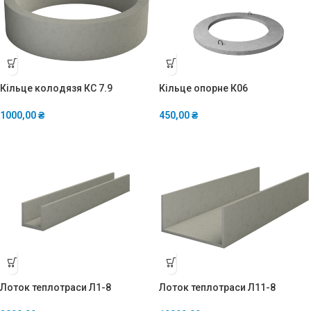
Кільце колодязя КС 7.9
Кільце опорне К06
1000,00
₴
450,00
₴
Лоток теплотраси Л1-8
Лоток теплотраси Л11-8