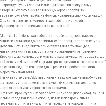
інфраструктурних систем. Вони відіграють ключову роль у
створенні ефективних та стійких до корозії споруд, які
забезпечують безперебійне функціонування міських комунікацій.
Ось деякі аспекти важливості залізобетонних виробів для
будівництва теплових мереж та каналізацій:
Міцність і стійкість: залізобетонні вироби володіють високою
міцністю і стійкістю до агресивних середовищ, що забезпечує їх
довговічність і надійність при експлуатації в умовах, де є
навантаження та взаємодія з хімічно активними речовинами.
Висока ефективність: вони мають гладку внутрішню поверхню, що
забезпечує мінімальний опір для транспортування теплової енергії
та стічних вод, що важливо для ефективної роботи теплових
мереж та каналізацій.
Легкість установки: ЗБВ виготовлені заздалегідь на виробництві,
що спрощує процес монтажу на місці будівництва і дозволяє
швидко реалізувати проєкти без затримок.
Гнучкість проектування: залізобетонні вироби (наприклад, як наші:
кільце колодязя, кільце опорне, лоток теплотраси, плита
перекриття, плита днища, плита перекриття колодязя, плита