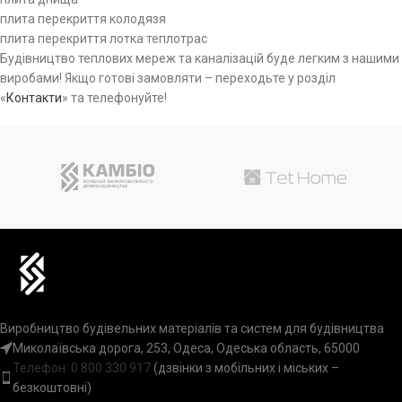
плита перекриття колодязя
плита перекриття лотка теплотрас
Будівництво теплових мереж та каналізацій буде легким з нашими
виробами! Якщо готові замовляти – переходьте у розділ
«
Контакти
» та телефонуйте!
Виробництво будівельних матеріалів та систем для будівництва
Миколаївська дорога, 253, Одеса, Одеська область, 65000
Телефон:
0 800 330 917
(дзвінки з мобільних і міських –
безкоштовні)