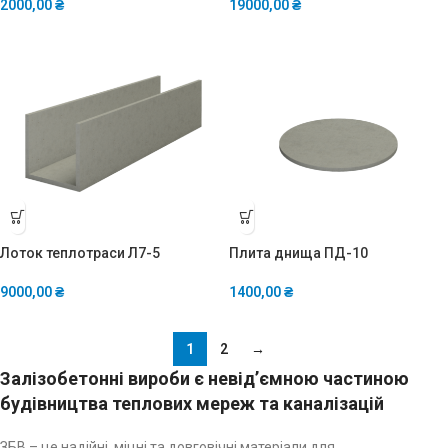
2000,00
₴
19000,00
₴
Лоток теплотраси Л7-5
Плита днища ПД-10
9000,00
₴
1400,00
₴
1
2
→
Залізобетонні вироби є невід’ємною частиною
будівництва теплових мереж та каналізацій
ЗБВ – це надійні, міцні та довговічні матеріали для