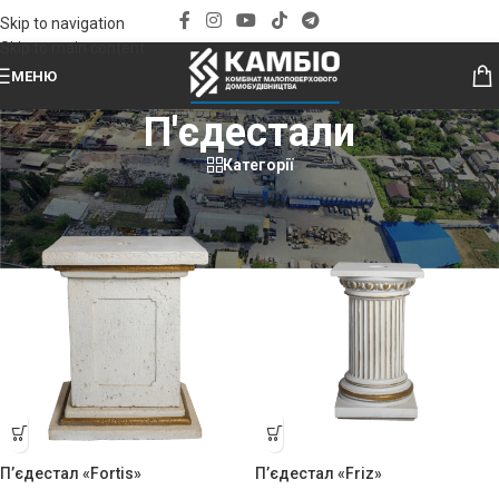
Skip to navigation
Skip to main content
МЕНЮ
П'єдестали
Категорії
Головна
»
П'єдестали
Фільтри
П’єдестал «Fortis»
П’єдестал «Friz»