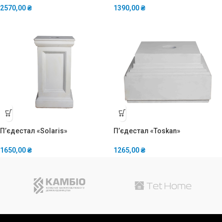
2570,00
₴
1390,00
₴
П’єдестал «Solaris»
П’єдестал «Toskan»
1650,00
₴
1265,00
₴