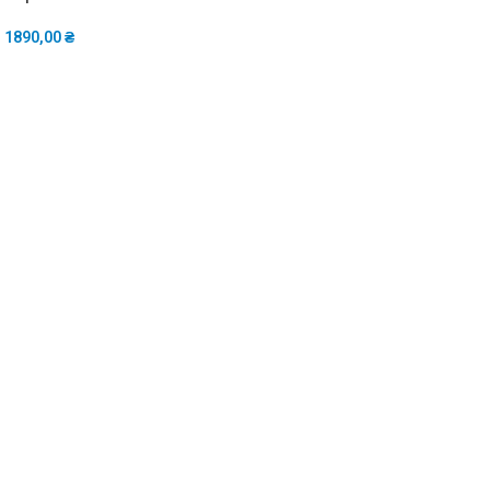
–
1890,00
₴