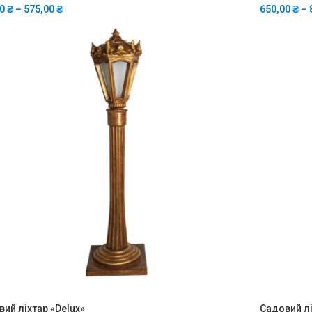
00
₴
–
575,00
₴
650,00
₴
–
ий ліхтар «Delux»
Садовий лі