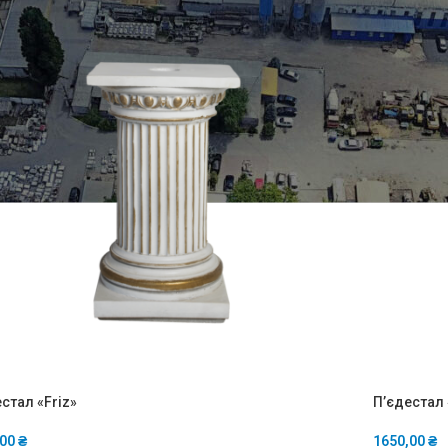
стал «Friz»
П’єдестал 
,00
₴
1650,00
₴