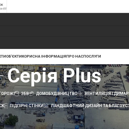
ок
пн-пт
КТИ
ОБ’ЄКТИ
КОРИСНА ІНФОРМАЦІЯ
ПРО НАС
ПОСЛУГИ
Серія Plus
ГОРОЖІ
ЗБВ
ДОМОБУДІВНИЦТВО
ВЕНТИЛЯЦІЯ І ДИМАР
CK
ПІДПІРНІ СТІНКИ
ЛАНДШАФТНИЙ ДИЗАЙН ТА БЛАГОУСТ