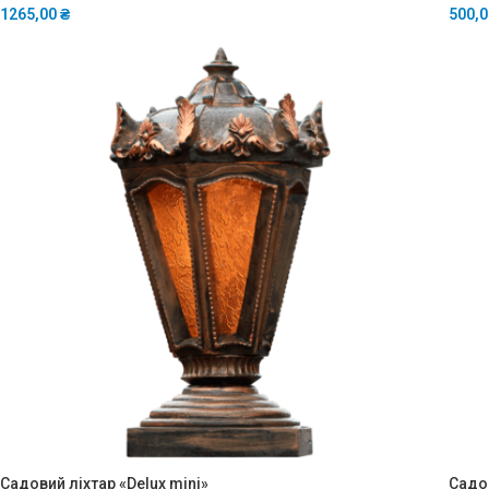
1265,00
₴
500,
Садовий ліхтар «Delux mini»
Садов