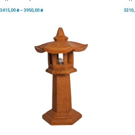
3415,00
₴
–
3950,00
₴
5310