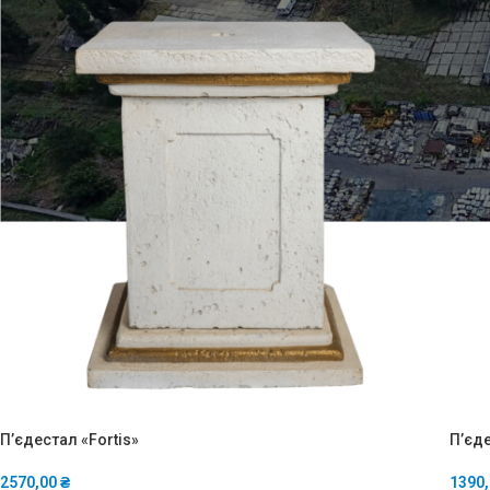
П’єдестал «Fortis»
П’єде
2570,00
₴
1390