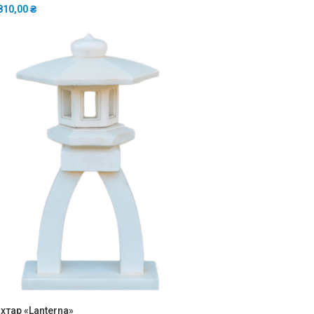
810,00
₴
хтар «Lanterna»