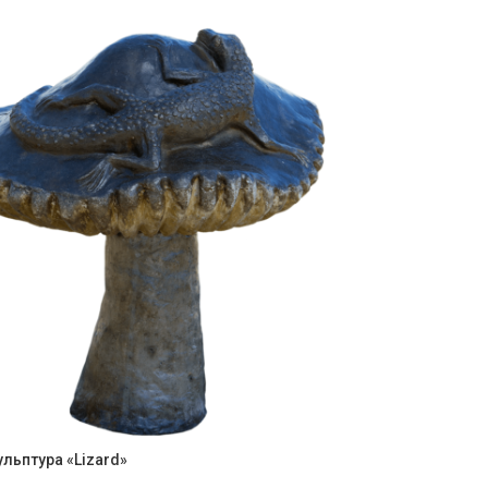
льптура «Lizard»