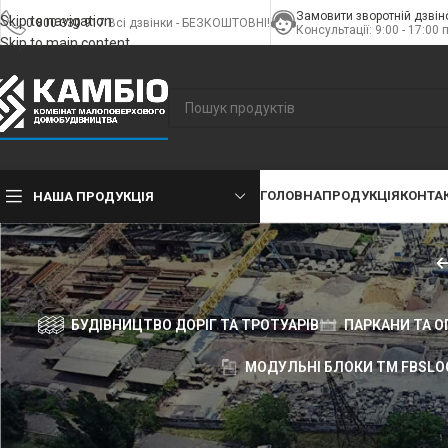
Замовити зворотній дзвін
Skip to navigation
0 800 330 917
Всі дзвінки - БЕЗКОШТОВНІ!
Консультації: 9:00 - 17:00 
Skip to main content
ГОЛОВНА
ПРОДУКЦІЯ
КОНТА
НАША ПРОДУКЦІЯ
БУДІВНИЦТВО ДОРІГ ТА ТРОТУАРІВ
ПАРКАНИ ТА О
МОДУЛЬНІ БЛОКИ TM FBSLO
Головна
»
Серія Plus