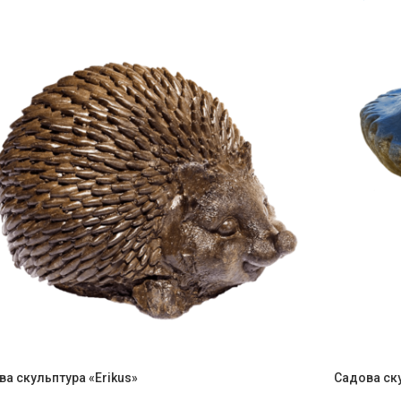
а скульптура «Erikus»
Садова ску