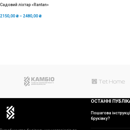
Садовий ліхтар «Rantan»
2150,00
₴
–
2480,00
₴
ОСТАННІ ПУБЛІК
Пошагова інструкці
бруківку?