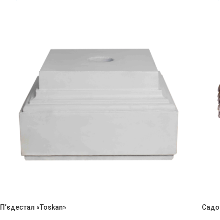
П’єдестал «Toskan»
Садов