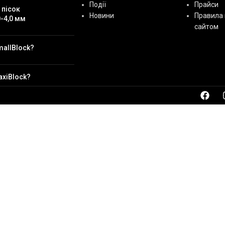
Події
Прайси
 пісок
Новини
Правила 
-4,0 мм
сайтом
mallBlock?
axiBlock?