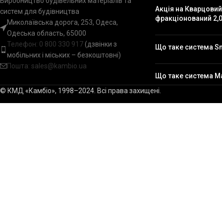
Виробництво будівельних матеріалів та
Акція на Кварцовий
систем для будівництва
фракціонований 2,0
Миколаївська дорога, 253, Одеса,
Одеська область, 65000
Телефон:
0 800 330 917
(дзвінки з
Що таке система S
мобільних і міських – безкоштовні)
Пошта: sales@kambio.ua
Що таке система M
© КМД «Камбіо», 1998–2024. Всі права захищені.