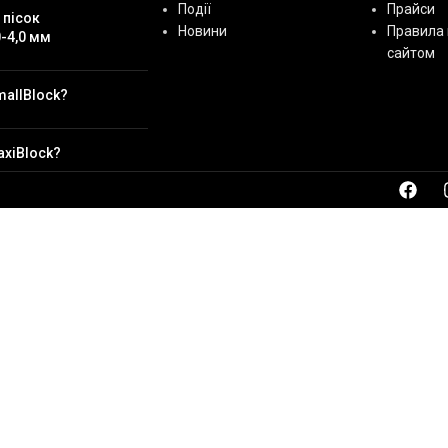
Події
Прайси
 пісок
Новини
Правила 
-4,0 мм
сайтом
mallBlock?
axiBlock?