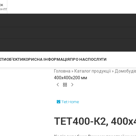
ок
пн-пт
КТИ
ОБ’ЄКТИ
КОРИСНА ІНФОРМАЦІЯ
ПРО НАС
ПОСЛУГИ
Головна
»
Каталог продукції
»
Домобуді
400x400x200 мм
ТЕТ400-К2, 400x