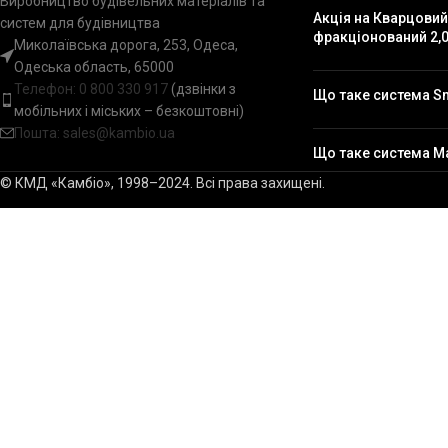
Виробництво будівельних матеріалів та
Акція на Кварцовий
систем для будівництва
фракціонований 2,0
Миколаївська дорога, 253, Одеса,
Одеська область, 65000
Телефон:
0 800 330 917
(дзвінки з
Що таке система S
мобільних і міських – безкоштовні)
Пошта: sales@kambio.ua
Що таке система M
© КМД «Камбіо», 1998–2024. Всі права захищені.