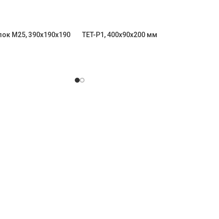
ок M25, 390х190х190
TET-P1, 400x90x200 мм