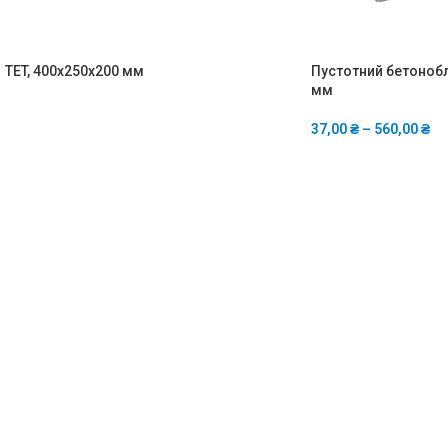
TET, 400x250x200 мм
Пустотний бетонобл
мм
37,00
₴
–
560,00
₴