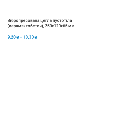
Вібропресована цегла пустотіла
Керамзитоблок 
(керамзитобетон), 250x120x65 мм
58,50
₴
9,20
₴
–
13,30
₴