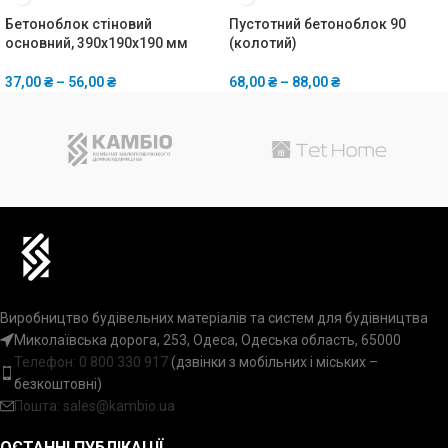
Бетоноблок стіновий
Пустотний бетоноблок 90
основний, 390x190x190 мм
(колотий)
37,00
₴
–
56,00
₴
68,00
₴
–
88,00
₴
Виробництво будівельних матеріалів та систем для будівництва
Миколаївська дорога, 253, Одеса, Одеська область, 65000
Телефон:
0 800 330 917
(дзвінки з мобільних і міських –
безкоштовні)
Пошта: sales@kambio.ua
ОСТАННІ ПУБЛІКАЦІЇ