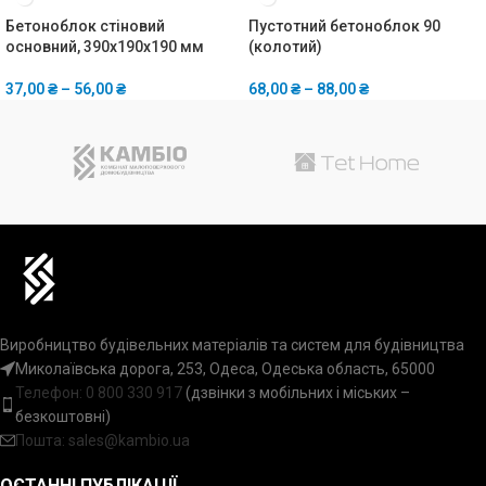
Бетоноблок стіновий
Пустотний бетоноблок 90
основний, 390x190x190 мм
(колотий)
37,00
₴
–
56,00
₴
68,00
₴
–
88,00
₴
Виробництво будівельних матеріалів та систем для будівництва
Миколаївська дорога, 253, Одеса, Одеська область, 65000
Телефон:
0 800 330 917
(дзвінки з мобільних і міських –
безкоштовні)
Пошта: sales@kambio.ua
ОСТАННІ ПУБЛІКАЦІЇ