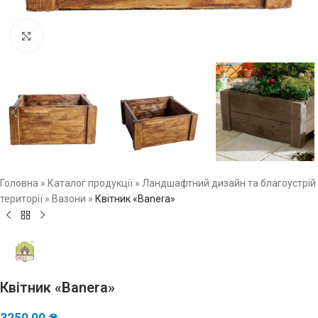
Натисніть, щоб збільшити зображення
Головна
»
Каталог продукції
»
Ландшафтний дизайн та благоустрій
території
»
Вазони
»
Квітник «Banera»
Квітник «Banera»
3250,00
₴