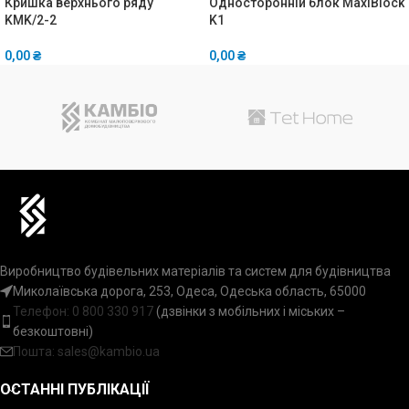
Кришка верхнього ряду
Односторонній блок MaxiBlock
KMK/2-2
K1
0,00
₴
0,00
₴
Виробництво будівельних матеріалів та систем для будівництва
Миколаївська дорога, 253, Одеса, Одеська область, 65000
Телефон:
0 800 330 917
(дзвінки з мобільних і міських –
безкоштовні)
Пошта: sales@kambio.ua
ОСТАННІ ПУБЛІКАЦІЇ