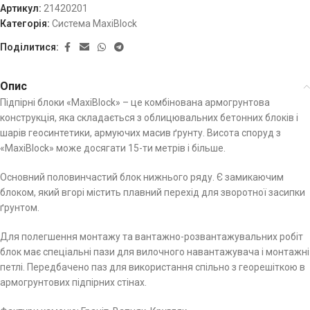
Артикул:
21420201
Категорія:
Система MaxiBlock
Поділитися:
Опис
Підпірні блоки «MaxiBlock» – це комбінована армогрунтова
конструкція, яка складається з облицювальних бетонних блоків і
шарів геосинтетики, армуючих масив ґрунту. Висота споруд з
«MaxiBlock» може досягати 15-ти метрів і більше.
Основний половинчастий блок нижнього ряду. Є замикаючим
блоком, який вгорі містить плавний перехід для зворотної засипки
ґрунтом.
Для полегшення монтажу та вантажно-розвантажувальних робіт
блок має спеціальні пази для вилочного навантажувача і монтажні
петлі. Передбачено паз для використання спільно з георешіткою в
армогрунтових підпірних стінах.