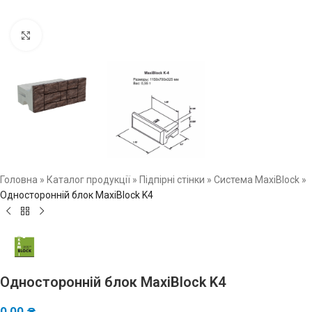
Натисніть, щоб збільшити зображення
Головна
»
Каталог продукції
»
Підпірні стінки
»
Система MaxiBlock
»
Односторонній блок MaxiBlock K4
Односторонній блок MaxiBlock K4
0,00
₴