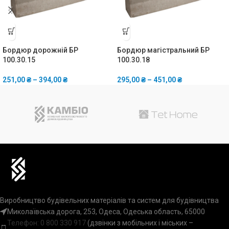
Бордюр дорожній БР
Бордюр магістральний БР
100.30.15
100.30.18
251,00
₴
–
394,00
₴
295,00
₴
–
451,00
₴
Виробництво будівельних матеріалів та систем для будівництва
Миколаївська дорога, 253, Одеса, Одеська область, 65000
Телефон:
0 800 330 917
(дзвінки з мобільних і міських –