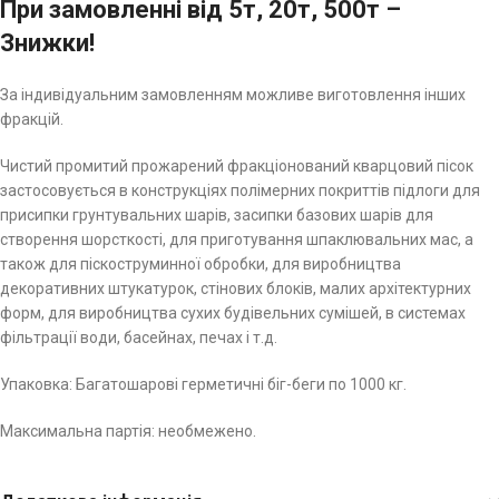
При замовленні від 5т, 20т, 500т –
Знижки!
За індивідуальним замовленням можливе виготовлення інших
фракцій.
Чистий промитий прожарений фракціонований кварцовий пісок
застосовується в конструкціях полімерних покриттів підлоги для
присипки грунтувальних шарів, засипки базових шарів для
створення шорсткості, для приготування шпаклювальних мас, а
також для піскоструминної обробки, для виробництва
декоративних штукатурок, стінових блоків, малих архітектурних
форм, для виробництва сухих будівельних сумішей, в системах
фільтрації води, басейнах, печах і т.д.
Упаковка: Багатошарові герметичні біг-беги по 1000 кг.
Максимальна партія: необмежено.