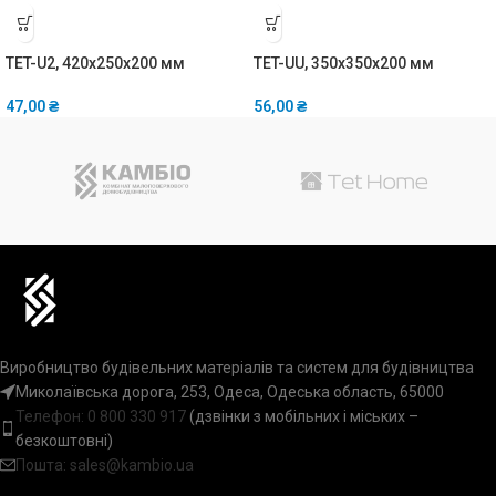
TET-U2, 420x250x200 мм
TET-UU, 350x350x200 мм
47,00
₴
56,00
₴
Виробництво будівельних матеріалів та систем для будівництва
Миколаївська дорога, 253, Одеса, Одеська область, 65000
Телефон:
0 800 330 917
(дзвінки з мобільних і міських –
безкоштовні)
Пошта: sales@kambio.ua