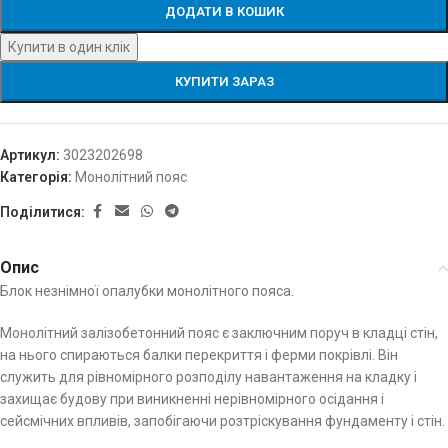
ДОДАТИ В КОШИК
Купити в один клік
КУПИТИ ЗАРАЗ
Артикул:
3023202698
Категорія:
Монолітний пояс
Поділитися:
Опис
Блок незнімної опалубки монолітного пояса.
Монолітний залізобетонний пояс є заключним поруч в кладці стін,
на нього спираються балки перекриття і ферми покрівлі. Він
служить для рівномірного розподілу навантаження на кладку і
захищає будову при виникненні нерівномірного осідання і
сейсмічних впливів, запобігаючи розтріскування фундаменту і стін.