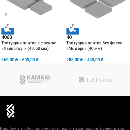
NEW
NEW
40
60
40
Тротуарна плитка з фаскою
Тротуарна плитка без фаски
«Лайнстоун» (40, 60 мм)
«Модерн» (40 мм)
369,00
₴
–
600,00
₴
285,00
₴
–
440,00
₴
Виробництво будівельних матеріалів та систем для будівництва