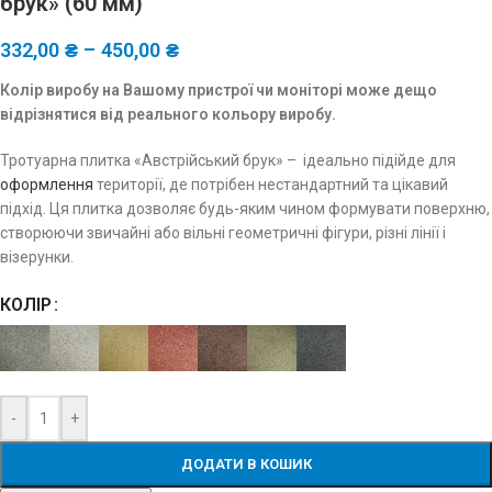
брук» (60 мм)
332,00
₴
–
450,00
₴
Колір виробу на Вашому пристрої чи моніторі може дещо
відрізнятися від реального кольору виробу.
Тротуарна плитка «Австрійський брук» – ідеально підійде для
оформлення
території, де потрібен нестандартний та цікавий
підхід. Ця плитка дозволяє будь-яким чином формувати поверхню,
створюючи звичайні або вільні геометричні фігури, різні лінії і
візерунки.
КОЛІР
-
+
ДОДАТИ В КОШИК