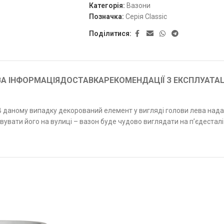
Категорія:
Вазони
Позначка:
Серія Classic
Поділитися:
А ІНФОРМАЦІЯ
ДОСТАВКА
РЕКОМЕНДАЦІЇ З ЕКСПЛУАТАЦ
 В даному випадку декорований елемент у вигляді голови лева над
вати його на вулиці – вазон буде чудово виглядати на п’єдесталі «