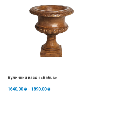
Вуличний вазон «Bahus»
Вуличний вазон 
1640,00
₴
–
1890,00
₴
1520,00
₴
–
1750