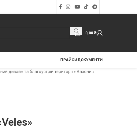
0,00
₴
ПРАЙСИ
ДОКУМЕНТИ
ий дизайн та благоустрій території
»
Вазони
»
«Veles»