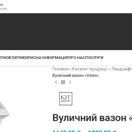
ок
пн-пт
КТИ
ОБ’ЄКТИ
КОРИСНА ІНФОРМАЦІЯ
ПРО НАС
ПОСЛУГИ
Головна
»
Каталог продукції
»
Ландшафтн
Вуличний вазон «Veles»
Вуличний вазон 