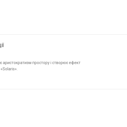
ІЇ
ає аристократизм простору і створює ефект
Solaris».