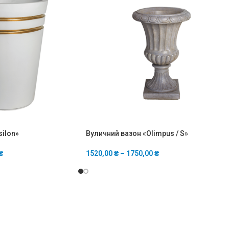
silon»
Вуличний вазон «Olimpus / S»
₴
1520,00
₴
–
1750,00
₴