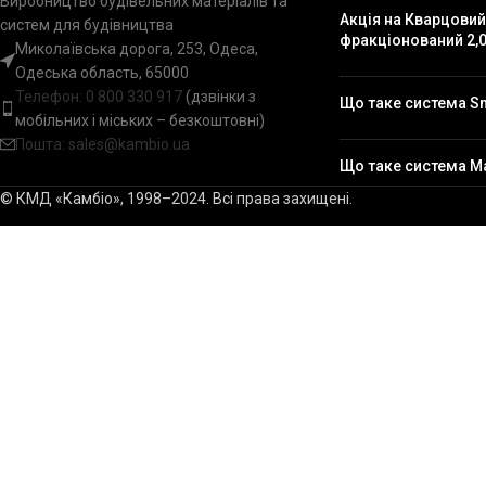
Виробництво будівельних матеріалів та
Акція на Кварцовий
систем для будівництва
фракціонований 2,0
Миколаївська дорога, 253, Одеса,
Одеська область, 65000
Телефон:
0 800 330 917
(дзвінки з
Що таке система S
мобільних і міських – безкоштовні)
Пошта: sales@kambio.ua
Що таке система M
© КМД «Камбіо», 1998–2024. Всі права захищені.