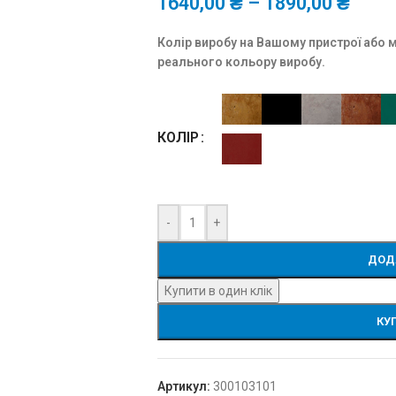
1640,00
₴
–
1890,00
₴
Колір виробу на Вашому пристрої або 
реального кольору виробу.
КОЛІР
-
+
ДОД
Купити в один клік
КУ
Артикул:
300103101