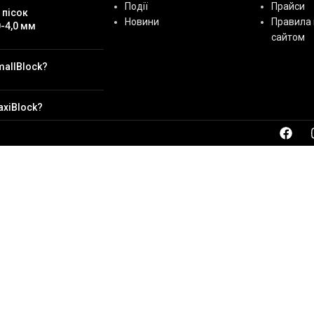
Події
Прайси
 пісок
Новини
Правила 
-4,0 мм
сайтом
mallBlock?
axiBlock?