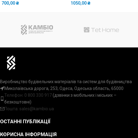
700,00
₴
1050,00
₴
Виробництво будівельних матеріалів та систем для будівництва
Миколаївська дорога, 253, Одеса, Одеська область, 65000
Телефон:
0 800 330 917
(дзвінки з мобільних і міських –
безкоштовні)
Пошта: sales@kambio.ua
ОСТАННІ ПУБЛІКАЦІЇ
КОРИСНА ІНФОРМАЦІЯ