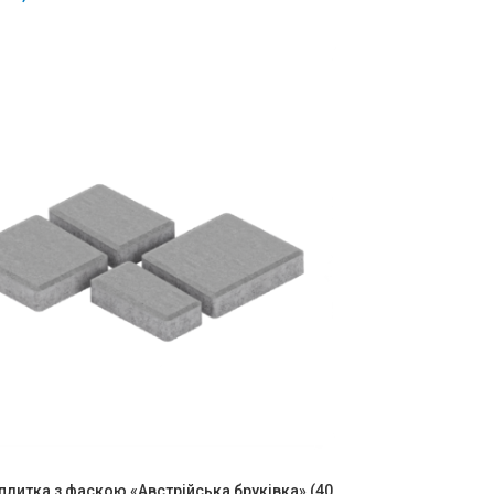
плитка з фаскою «Австрійська бруківка» (40