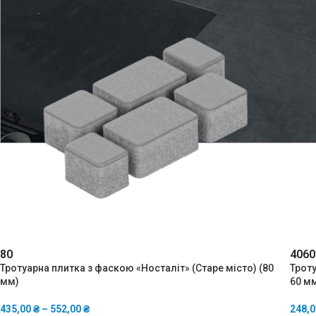
80
40
60
Тротуарна плитка з фаскою «Носталіт» (Старе місто) (80
Троту
мм)
60 м
435,00
₴
–
552,00
₴
248,