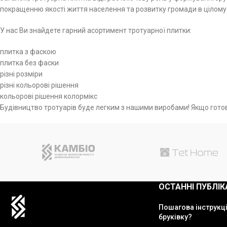
покращенню якості життя населення та розвитку громади в цілому
У нас Ви знайдете гарний асортимент тротуарної плитки:
плитка з фаскою
плитка без фаски
різні розміри
різні кольорові рішення
кольорові рішення колормікс
Будівництво тротуарів буде легким з нашими виробами! Якщо готов
ОСТАННІ ПУБЛІК
Пошагова інструкці
бруківку?