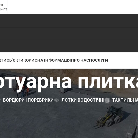
ок
пн-пт
КТИ
ОБ’ЄКТИ
КОРИСНА ІНФОРМАЦІЯ
ПРО НАС
ПОСЛУГИ
отуарна плитк
БОРДЮРИ І ПОРЕБРИКИ
ЛОТКИ ВОДОСТІЧНІ
ТАКТИЛЬНА
туарна плитка