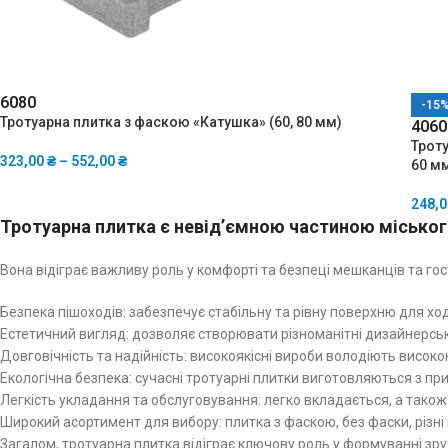
60
80
-15
Тротуарна плитка з фаскою «Катушка» (60, 80 мм)
40
60
Троту
323,00
₴
–
552,00
₴
60 м
248,
Тротуарна плитка є невід’ємною частиною місько
Вона відіграє важливу роль у комфорті та безпеці мешканців та гост
Безпека пішоходів: забезпечує стабільну та рівну поверхню для хо
Естетичний вигляд: дозволяє створювати різноманітні дизайнерські
Довговічність та надійність: високоякісні вироби володіють висок
Екологічна безпека: сучасні тротуарні плитки виготовляються з 
Легкість укладання та обслуговування: легко вкладається, а також
Широкий асортимент для вибору: плитка з фаскою, без фаски, різні 
Загалом, тротуарна плитка відіграє ключову роль у формуванні зру