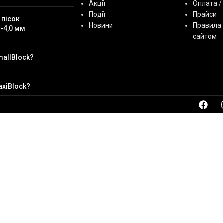
Акції
Оплата /
Події
Прайси
 пісок
Новини
Правила 
-4,0 мм
сайтом
mallBlock?
axiBlock?