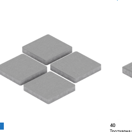
40
W
Тротуарна 