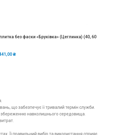
плитка без фаски «Бруківка» (Цеглинка) (40, 60
441,00
₴
.
вань, що забезпечує її тривалий термін служби.
ияє збереженню навколишнього середовища.
витрат.
тах. Її правильний вибір та використання сприяє