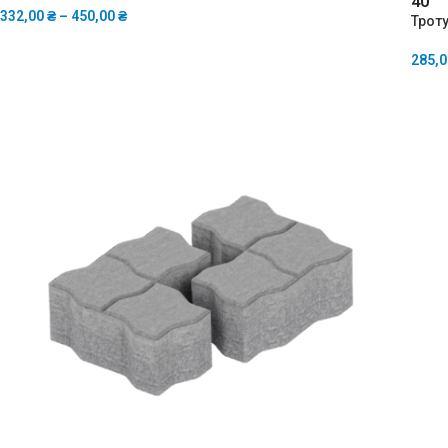
40
332,00
₴
–
450,00
₴
Троту
285,