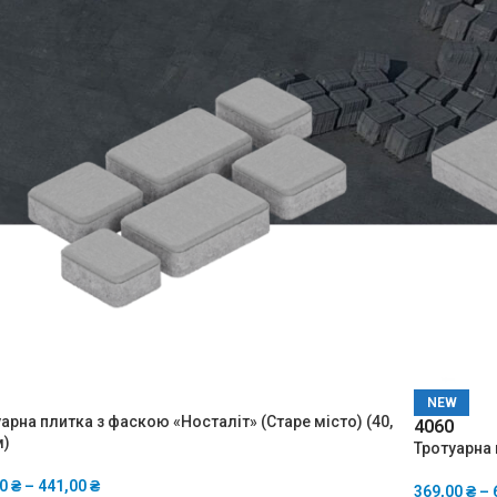
NEW
арна плитка з фаскою «Носталіт» (Старе місто) (40,
40
60
м)
Тротуарна 
00
₴
–
441,00
₴
369,00
₴
–