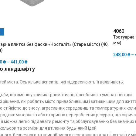
40
60
%
Тротуарна 
мм)
арна плитка без фаски «Носталіт» (Старе місто) (40,
м)
248,00
₴
–
00
₴
–
441,00
₴
го ландшафту
ей міста. Ось кілька аспектів, які підкреслюють її важливість:
дьби, що зменшує ризик травматизації, особливо в умовах негоди.
 рішення, які роблять місто привабливішим і затишнішим для життя
ою стійкістю до зносу, агресивних середовищ та температурних коли
природних матеріалів або вторинно перероблених ресурсів, що спр
 її можна легко піддавати ремонту та обслуговуванню без значних 
кольори та розміри для втілення будь-який ідей.
чного, безпечного та привабливого середовища для пішоходів у міс