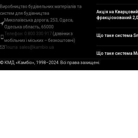
Виробництво будівельних матеріалів та
Акція на Кварцовий
систем для будівництва
фракціонований 2,0
Миколаївська дорога, 253, Одеса,
Одеська область, 65000
Телефон:
0 800 330 917
(дзвінки з
Що таке система S
мобільних і міських – безкоштовні)
Пошта: sales@kambio.ua
Що таке система M
© КМД «Камбіо», 1998–2024. Всі права захищені.