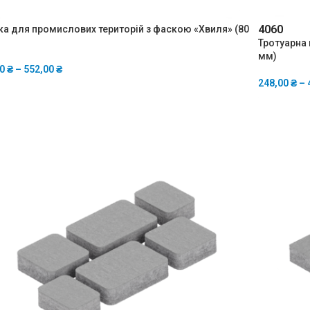
40
60
ка для промислових територій з фаскою «Хвиля» (80
Тротуарна 
мм)
00
₴
–
552,00
₴
248,00
₴
–