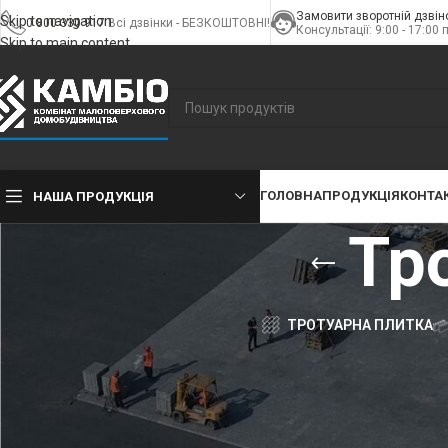
Замовити зворотній дзвін
Skip to navigation
0 800 330 917
Всі дзвінки - БЕЗКОШТОВНІ!
Консультації: 9:00 - 17:00 
Skip to main content
ГОЛОВНА
ПРОДУКЦІЯ
КОНТА
НАША ПРОДУКЦІЯ
Тр
ТРОТУАРНА ПЛИТКА
Головна
»
Каталог продукції
»
Будівництво доріг та тротуарів
»
Тро