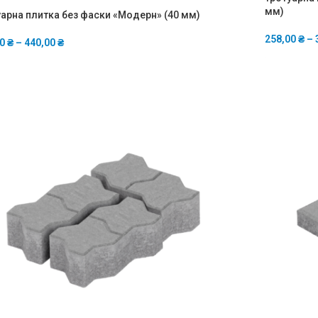
мм)
арна плитка без фаски «Модерн» (40 мм)
258,00
₴
–
00
₴
–
440,00
₴